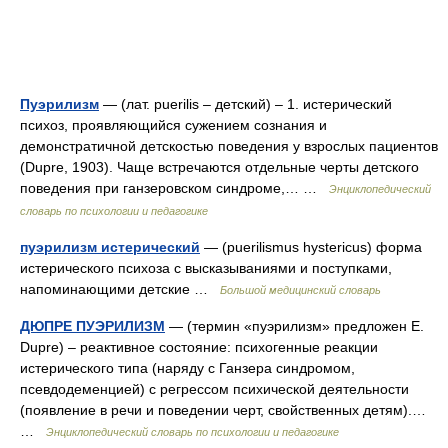
Пуэрилизм
— (лат. puerilis – детский) – 1. истерический
психоз, проявляющийся сужением сознания и
демонстратичной детскостью поведения у взрослых пациентов
(Dupre, 1903). Чаще встречаются отдельные черты детского
поведения при ганзеровском синдроме,… …
Энциклопедический
словарь по психологии и педагогике
пуэрилизм истерический
— (puerilismus hystericus) форма
истерического психоза с высказываниями и поступками,
напоминающими детские …
Большой медицинский словарь
ДЮПРЕ ПУЭРИЛИЗМ
— (термин «пуэрилизм» предложен E.
Dupre) – реактивное состояние: психогенные реакции
истерического типа (наряду с Ганзера синдромом,
псевдодеменцией) с регрессом психической деятельности
(появление в речи и поведении черт, свойственных детям).…
…
Энциклопедический словарь по психологии и педагогике