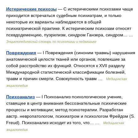
Истерические психозы
— С истерическими психозами чаще
приходится встречаться судебным психиатрам, и только
некоторые их варианты наблюдаются в общей
психиатрической практике. К истерическим психозам относят
псевдодеменцию, пуэрилизм, синдром Ганзера, синдром… …
Энциклопедический словарь по психологии и педагогике
Повреждения
— I Повреждения (синоним травмы) нарушения
анатомической целости тканей или органов, повлекшие за
собой расстройство их функций. Относятся к XVII разделу
Международной статистической классификации болезней,
травм и причин смерти. Совокупность травм …
Медицинская
энциклопедия
Психоанализ
— I Психоанализ психологическое учение,
ставящее в центр внимания бессознательные психические
процессы и мотивации; метод психотерапии. Разработан
австр. невропатологом, психиатром и психологом Фрейдом (S.
Freud). Психоанализ исходит из того, что… …
Медицинская
энциклопедия